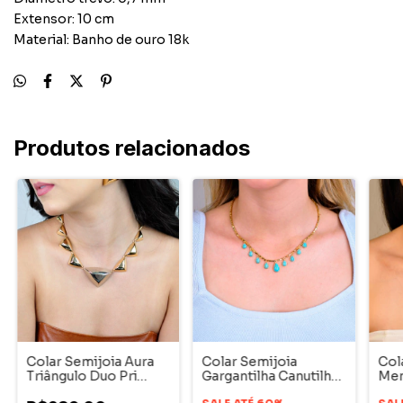
Extensor: 10 cm
Material: Banho de ouro 18k
Produtos relacionados
Colar Semijoia Aura
Colar Semijoia
Col
Triângulo Duo Pri
Gargantilha Canutilho
Men
Acessórios
Gota Dourado
Ace