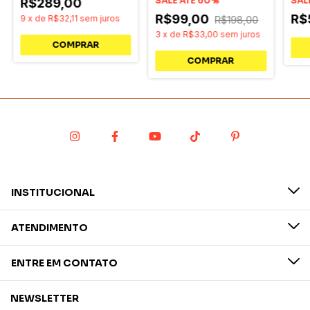
SALE ATÉ 60%
SAL
R$289,00
R$99,00
R$
9
x
de
R$32,11
sem juros
R$198,00
3
x
de
R$33,00
sem juros
INSTITUCIONAL
ATENDIMENTO
ENTRE EM CONTATO
NEWSLETTER