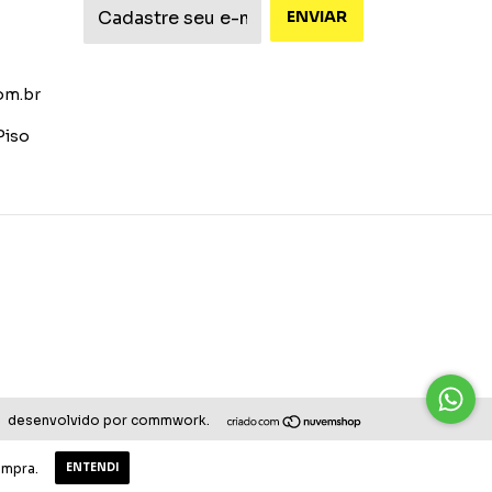
om.br
Piso
desenvolvido por commwork.
ompra.
ENTENDI