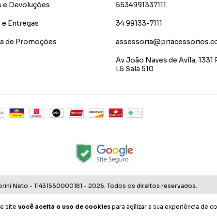
s e Devoluções
5534991337111
 e Entregas
34 99133-7111
ica de Promoções
assessoria@priacessorios.c
Av João Naves de Avila, 1331 
L5 Sala 510
orini Neto - 11431550000181 - 2026. Todos os direitos reservados.
e site
você aceita o uso de cookies
para agilizar a sua experiência de c