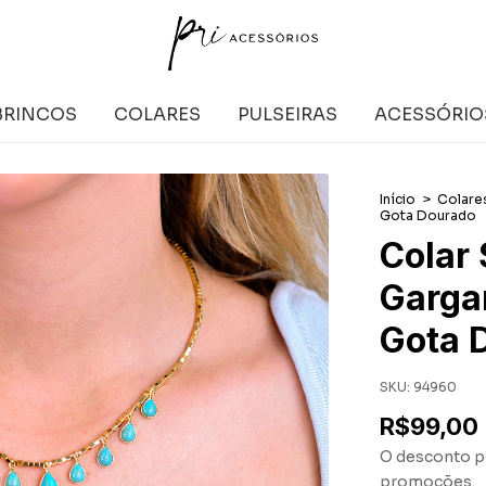
BRINCOS
COLARES
PULSEIRAS
ACESSÓRIO
Início
>
Colare
Gota Dourado
Colar 
Gargan
Gota 
SKU:
94960
R$99,00
O desconto p
promoções.