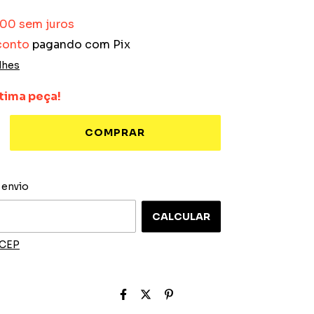
,00
sem juros
conto
pagando com Pix
lhes
tima peça!
ALTERAR CEP
 o CEP:
 envio
CALCULAR
 CEP