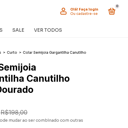
0
Olá!
Faça login
Ou cadastre-se
S
SALE
VER TODOS
s
>
Curto
>
Colar Semijoia Gargantilha Canutilho
Semijoia
tilha Canutilho
Dourado
R$198,00
ode mudar ao ser combinado com outras