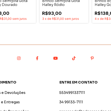
o Semijoia Gota
Brinco Semijoia Gota
Brinco Bi
y Dourado
Hailey Ródio
Hailey G
E Rodio
3,00
R$93,00
R$138,
R$31,00
sem juros
3
x
de
R$31,00
sem juros
4
x
de
R$3
DIMENTO
ENTRE EM CONTATO
s e Devoluções
5534991337111
 e Entregas
34 99133-7111