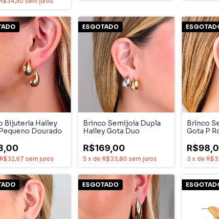
R$34,50
sem juros
TADO
ESGOTADO
ESGOTAD
o Bijuteria Hailey
Brinco Semijoia Dupla
Brinco Se
 Pequeno Dourado
Hailey Gota Duo
Gota P R
8,00
R$169,00
R$98,
R$32,67
sem juros
5
x
de
R$33,80
sem juros
3
x
de
R$3
TADO
ESGOTADO
ESGOTAD