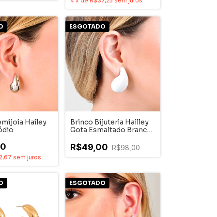
4
x
de
R$37,25
sem juros
O
ESGOTADO
mijoia Hailey
Brinco Bijuteria Hailley
ódio
Gota Esmaltado Branco
Medio Dourado
00
R$49,00
R$98,00
2,67
sem juros
O
ESGOTADO