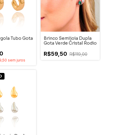
rgola Tubo Gota
Brinco Semijoia Dupla
Gota Verde Cristal Rodio
0
R$59,50
R$119,00
9,50
sem juros
O