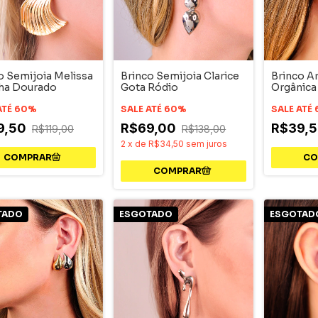
o Semijoia Melissa
Brinco Semijoia Clarice
Brinco A
ha Dourado
Gota Ródio
Orgânica
ATÉ 60%
SALE ATÉ 60%
SALE ATÉ
9,50
R$69,00
R$39,
R$119,00
R$138,00
2
x
de
R$34,50
sem juros
TADO
ESGOTADO
ESGOTAD