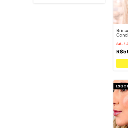
Brinc
Conc
SALE 
R$5
ESGO