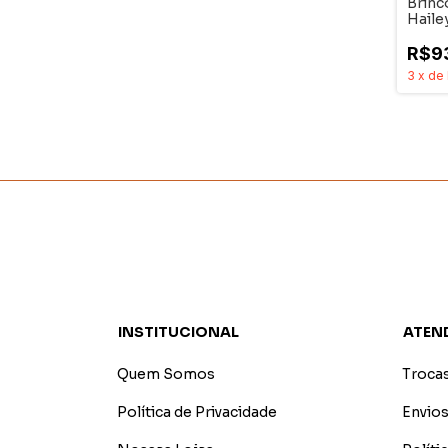
Brinc
Haile
R$9
3
x
de
INSTITUCIONAL
ATEN
Quem Somos
Troca
Política de Privacidade
Envios