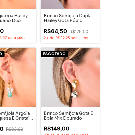
juteria Hailey
Brinco Semijoia Dupla
queno Duo
Hailey Gota Ródio
00
R$64,50
R$129,00
2,67
sem juros
2
x
de
R$32,25
sem juros
O
ESGOTADO
emijoia Argola
Brinco Semijoia Gota E
uesa E Cristal
Bola Mix Dourado
R$149,00
50
R$93,00