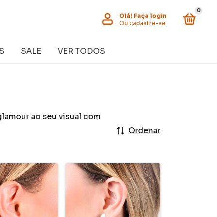
0
Olá!
Faça login
Ou cadastre-se
S
SALE
VER TODOS
 glamour ao seu visual com
Ordenar