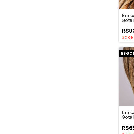
Brinc
Gota 
Ródi
R$9
3
x
de
ESGO
Brinc
Gota
R$6