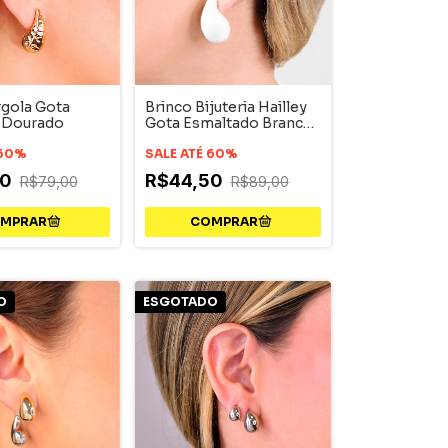
rgola Gota
Brinco Bijuteria Hailley
 Dourado
Gota Esmaltado Branco
Pequeno Dourado
 60%
SALE ATÉ 60%
50
R$44,50
R$79,00
R$89,00
O
ESGOTADO