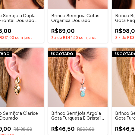
o Semijoia Dupla
Brinco Semijoia Gotas
Brinco Bi
Frontal Dourado E
Organica Dourado
Gota Pe
o
3,00
R$89,00
R$98,
R$31,00
sem juros
2
x
de
R$44,50
sem juros
3
x
de
R$3
TADO
ESGOTADO
ESGOTAD
o Semijoia Clarice
Brinco Semijoia Argola
Brinco S
 Dourado
Gota Turquesa E Cristal
Gota Turq
Ródio
Dourado
9,00
R$46,50
R$46,
R$138,00
R$93,00