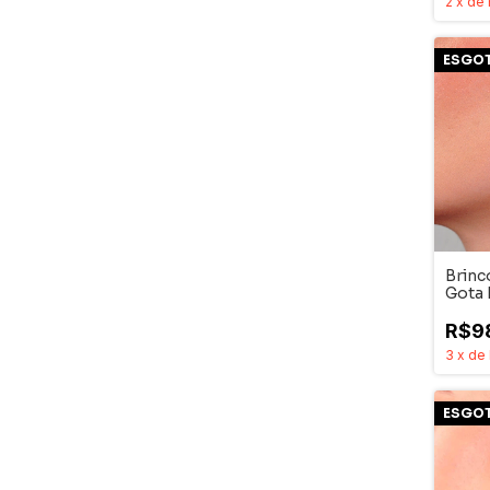
2
x
de
ESGO
Brinc
Gota
R$9
3
x
de
ESGO