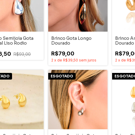
o Semijoia Gota
Brinco Gota Longo
Brinco A
al Liso Rodio
Dourado
Dourado
R$79,00
R$79,0
6,50
R$93,00
2
x
de
R$39,50
sem juros
2
x
de
R$3
TADO
ESGOTADO
ESGOTAD