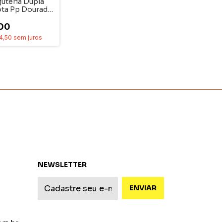
juteria Dupla
ota Pp Dourado
00
4,50
sem juros
NEWSLETTER