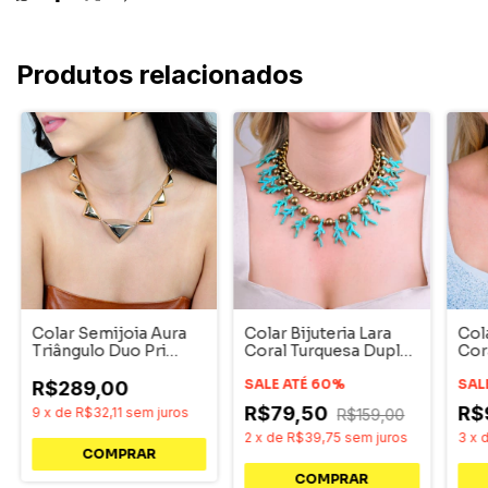
Produtos relacionados
Colar Semijoia Aura
Colar Bijuteria Lara
Col
Triângulo Duo Pri
Coral Turquesa Duplo
Cor
Acessórios
Corrente Dourado
Dou
SALE ATÉ 60%
SAL
R$289,00
R$79,50
R$
9
x
de
R$32,11
sem juros
R$159,00
2
x
de
R$39,75
sem juros
3
x