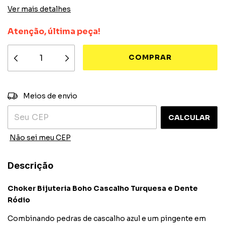
Ver mais detalhes
Atenção, última peça!
ALTERAR CEP
Entregas para o CEP:
Meios de envio
CALCULAR
Não sei meu CEP
Descrição
Choker Bijuteria Boho Cascalho Turquesa e Dente
Ródio
Combinando pedras de cascalho azul e um pingente em