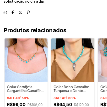
sofisticação no dia a dia.
Produtos relacionados
Colar Semijoia
Colar Boho Cascalho
Cola
Gargantilha Canutilho
Turquesa e Dente
Cor
Gota Dourado
Ródio
Cor
SALE ATÉ 60%
SALE ATÉ 60%
SAL
R$99,00
R$64,50
R$
R$198,00
R$129,00