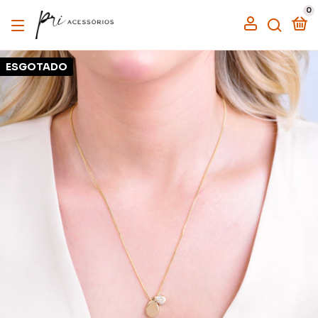
0
ESGOTADO