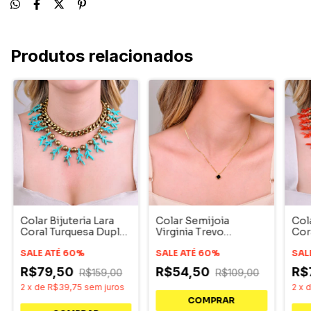
Produtos relacionados
Colar Bijuteria Lara
Colar Semijoia
Cola
Coral Turquesa Duplo
Virginia Trevo
Cor
Corrente Dourado
Dourado
Dou
SALE ATÉ 60%
SALE ATÉ 60%
SAL
R$79,50
R$54,50
R$
R$159,00
R$109,00
2
x
de
R$39,75
sem juros
2
x