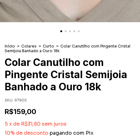
Início
>
Colares
>
Curto
>
Colar Canutilho com Pingente Cristal
Semijoia Banhado a Ouro 18k
Colar Canutilho com
Pingente Cristal Semijoia
Banhado a Ouro 18k
SKU:
97905
R$159,00
5
x
de
R$31,80
sem juros
10% de desconto
pagando com Pix