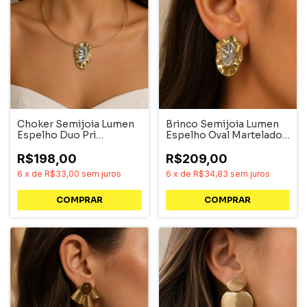
Choker Semijoia Lumen
Brinco Semijoia Lumen
Espelho Duo Pri
Espelho Oval Martelado
Acessórios
Médio Duo Pri
Acessórios
R$198,00
R$209,00
6
x
de
R$33,00
sem juros
6
x
de
R$34,83
sem juros