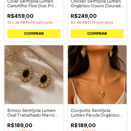
Colar Semijoia Lumen
Choker Semijoia Lumen
Canutilho Fios Duo Pri
Orgânico Couro Dourado
Acessórios
Pri Acessórios
R$459,00
R$249,00
10
x
de
R$45,90
sem juros
8
x
de
R$31,13
sem juros
Brinco Semijoia Lumen
Conjunto Semijoia
Oval Trabalhado Marrom
Lumen Pérola Orgânico
Dourado Pri Acessórios
Dourado
R$189,00
R$189,00