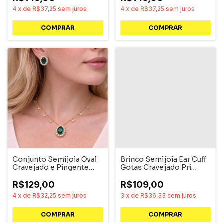
4
x
de
R$37,25
sem juros
4
x
de
R$37,25
sem juros
COMPRAR
COMPRAR
Conjunto Semijoia Oval
Brinco Semijoia Ear Cuff
Cravejado e Pingente
Gotas Cravejado Pri
Cristais Pri Acessórios
Acessórios
R$129,00
R$109,00
4
x
de
R$32,25
sem juros
3
x
de
R$36,33
sem juros
COMPRAR
COMPRAR