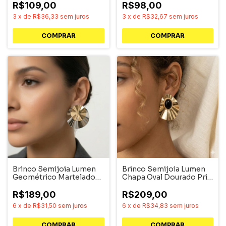
R$109,00
R$98,00
3
x
de
R$36,33
sem juros
3
x
de
R$32,67
sem juros
COMPRAR
Brinco Semijoia Lumen
Brinco Semijoia Lumen
Geométrico Martelado
Chapa Oval Dourado Pri
Grande Duo
Acessórios
R$189,00
R$209,00
6
x
de
R$31,50
sem juros
6
x
de
R$34,83
sem juros