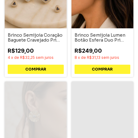
Brinco Semijoia Coração
Brinco Semijoia Lumen
Baguete Cravejado Pri
Botão Esfera Duo Pri
Acessórios
Acessórios
R$129,00
R$249,00
4
x
de
R$32,25
sem juros
8
x
de
R$31,13
sem juros
COMPRAR