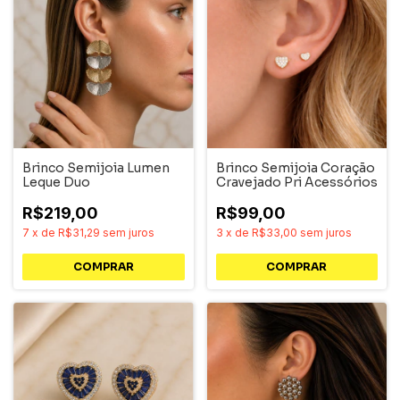
Brinco Semijoia Lumen
Brinco Semijoia Coração
Leque Duo
Cravejado Pri Acessórios
R$219,00
R$99,00
7
x
de
R$31,29
sem juros
3
x
de
R$33,00
sem juros
COMPRAR