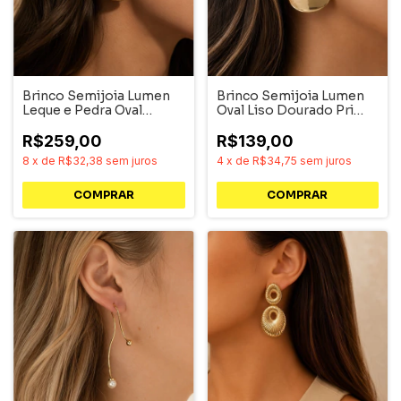
Brinco Semijoia Lumen
Brinco Semijoia Lumen
Leque e Pedra Oval
Oval Liso Dourado Pri
Dourado Pri Acessórios
Acessórios
R$259,00
R$139,00
8
x
de
R$32,38
sem juros
4
x
de
R$34,75
sem juros
COMPRAR