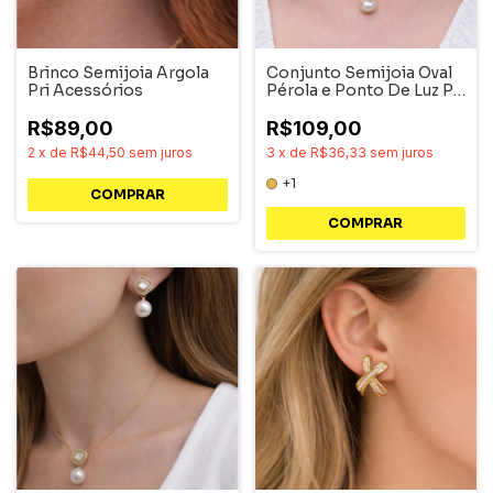
Brinco Semijoia Argola
Conjunto Semijoia Oval
Pri Acessórios
Pérola e Ponto De Luz Pri
Acessórios
R$89,00
R$109,00
2
x
de
R$44,50
sem juros
3
x
de
R$36,33
sem juros
+1
COMPRAR
COMPRAR