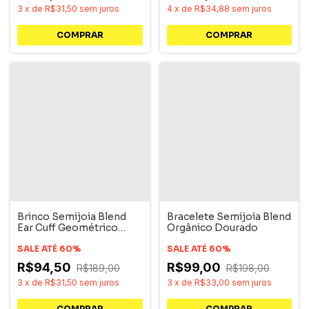
3
x
de
R$31,50
sem juros
4
x
de
R$34,88
sem juros
COMPRAR
Brinco Semijoia Blend
Bracelete Semijoia Blend
Ear Cuff Geométrico
Orgânico Dourado
Dourado
SALE ATÉ 60%
SALE ATÉ 60%
R$94,50
R$99,00
R$189,00
R$198,00
3
x
de
R$31,50
sem juros
3
x
de
R$33,00
sem juros
COMPRAR