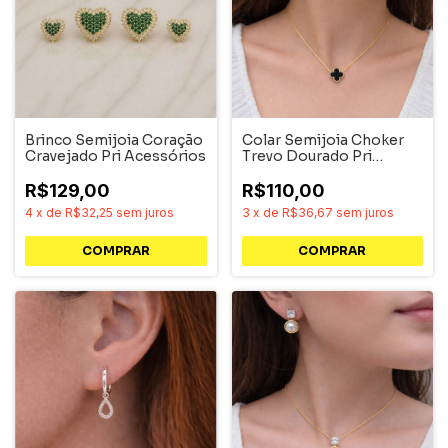
Brinco Semijoia Coração
Colar Semijoia Choker
Cravejado Pri Acessórios
Trevo Dourado Pri
Acessórios
R$129,00
R$110,00
4
x
de
R$32,25
sem juros
3
x
de
R$36,67
sem juros
COMPRAR