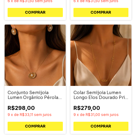
6
x
de
R$31,50
sem juros
6
x
de
R$31,50
sem juros
Conjunto Semijoia
Colar Semijoia Lumen
Lumen Orgânico Pérola
Longo Elos Dourado Pri
Dourado
Acessórios
R$298,00
R$279,00
9
x
de
R$33,11
sem juros
9
x
de
R$31,00
sem juros