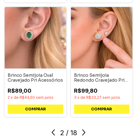
Brinco Semijoia Oval
Brinco Semijoia
Cravejado Pri Acessórios
Redondo Cravejado Pri
Acessórios
R$89,00
R$99,80
2
x
de
R$44,50
sem juros
3
x
de
R$33,27
sem juros
COMPRAR
COMPRAR
2
/
18