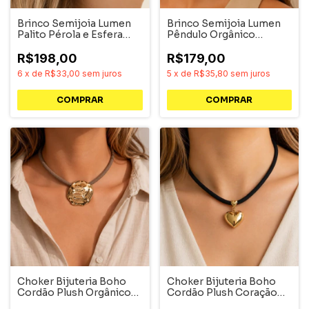
Brinco Semijoia Lumen
Brinco Semijoia Lumen
Palito Pérola e Esfera
Pêndulo Orgânico
Dourado Pri Acessórios
Texturizado Dourado
R$198,00
R$179,00
6
x
de
R$33,00
sem juros
5
x
de
R$35,80
sem juros
Choker Bijuteria Boho
Choker Bijuteria Boho
Cordão Plush Orgânico
Cordão Plush Coração
Martelado Dourado
Dourado