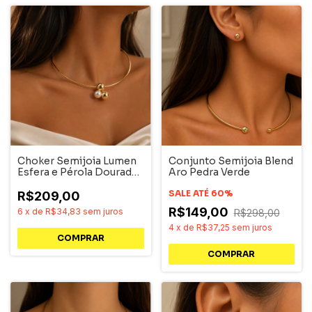
Choker Semijoia Lumen
Conjunto Semijoia Blend
Esfera e Pérola Dourado
Aro Pedra Verde
Pri Acessórios
SALE ATÉ 60%
R$209,00
R$149,00
6
x
de
R$34,83
sem juros
R$298,00
4
x
de
R$37,25
sem juros