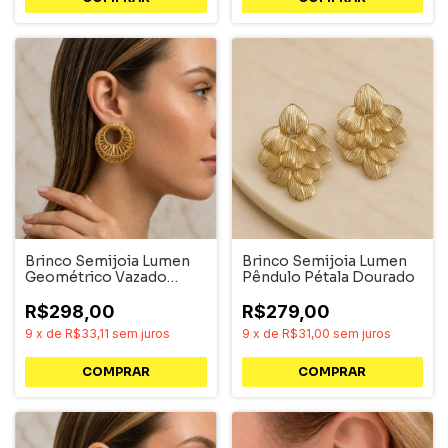
Brinco Semijoia Lumen
Brinco Semijoia Lumen
Geométrico Vazado
Pêndulo Pétala Dourado
Dourado
R$298,00
R$279,00
9
x
de
R$33,11
sem juros
9
x
de
R$31,00
sem juros