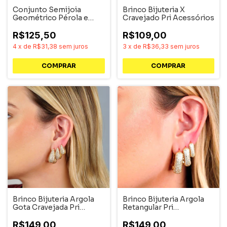
Conjunto Semijoia
Brinco Bijuteria X
Geométrico Pérola e
Cravejado Pri Acessórios
Baguete Pri Acessórios
R$125,50
R$109,00
4
x
de
R$31,38
sem juros
3
x
de
R$36,33
sem juros
COMPRAR
COMPRAR
Brinco Bijuteria Argola
Brinco Bijuteria Argola
Gota Cravejada Pri
Retangular Pri
Acessórios
Acessórios
R$149,00
R$149,00