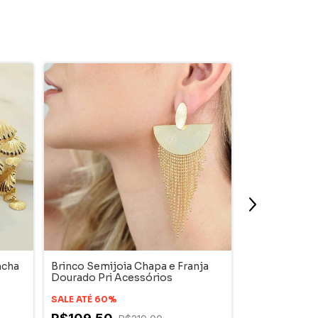
ncha
Brinco Semijoia Chapa e Franja
Brinco Bijute
Dourado Pri Acessórios
Dourado Pri 
SALE ATÉ 60%
SALE ATÉ 60%