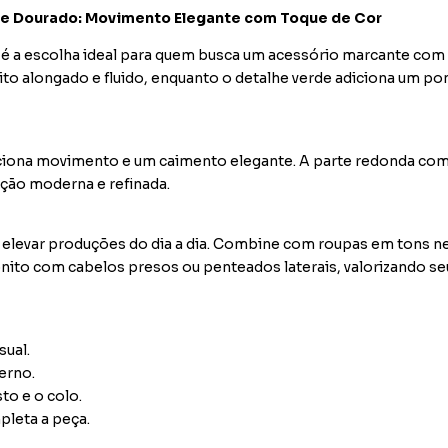
rde Dourado: Movimento Elegante com Toque de Cor
 é a escolha ideal para quem busca um acessório marcante com 
eito alongado e fluido, enquanto o detalhe verde adiciona um po
rciona movimento e um caimento elegante. A parte redonda com
ição moderna e refinada.
ra elevar produções do dia a dia. Combine com roupas em tons n
bonito com cabelos presos ou penteados laterais, valorizando se
sual.
erno.
to e o colo.
leta a peça.