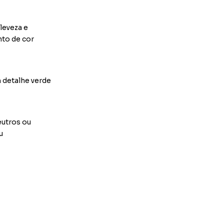
leveza e
nto de cor
 detalhe verde
eutros ou
u