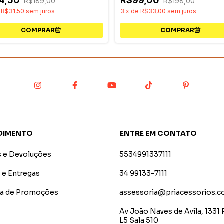
4,50
R$99,00
R$189,00
R$198,00
e
R$31,50
sem juros
3
x
de
R$33,00
sem juros
DIMENTO
ENTRE EM CONTATO
s e Devoluções
5534991337111
 e Entregas
34 99133-7111
ica de Promoções
assessoria@priacessorios.c
Av João Naves de Avila, 1331 
L5 Sala 510