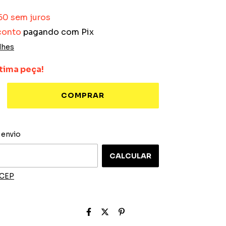
50
sem juros
conto
pagando com Pix
lhes
tima peça!
ALTERAR CEP
 o CEP:
 envio
CALCULAR
 CEP