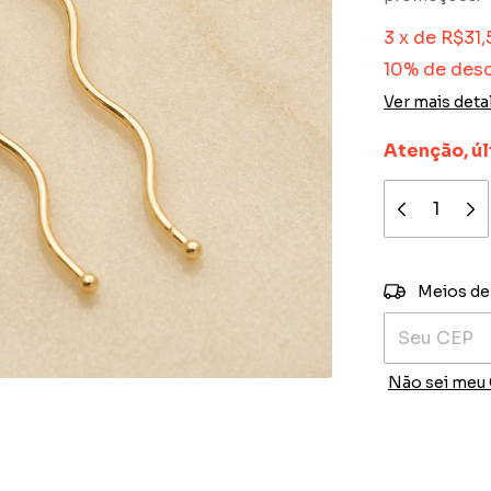
3
x
de
R$31,
10% de des
Ver mais deta
Atenção, úl
Entregas para
Meios de
Não sei meu