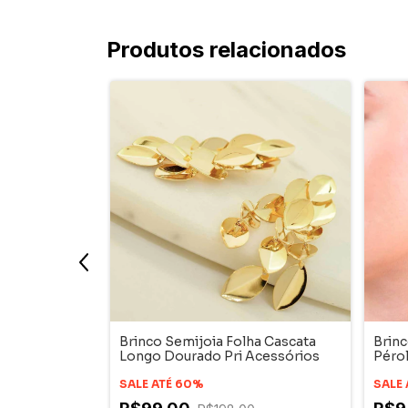
Produtos relacionados
a Pêndulo
Brinco Semijoia Folha Cascata
Brinc
cessórios
Longo Dourado Pri Acessórios
Péro
SALE ATÉ 60%
SALE
s