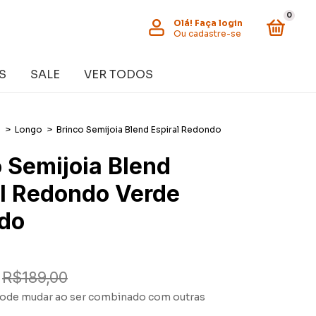
0
Olá!
Faça login
Ou cadastre-se
S
SALE
VER TODOS
s
>
Longo
>
Brinco Semijoia Blend Espiral Redondo
 Semijoia Blend
al Redondo Verde
do
R$189,00
ode mudar ao ser combinado com outras