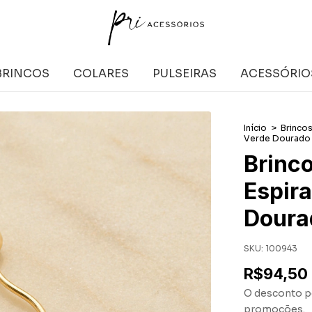
BRINCOS
COLARES
PULSEIRAS
ACESSÓRIO
Início
>
Brinco
Verde Dourado
Brinco
Espir
Doura
SKU:
100943
R$94,50
O desconto p
promoções.