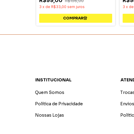
R$99,00
R$9
R$198,00
3
x
de
R$33,00
sem juros
3
x
d
INSTITUCIONAL
ATEN
Quem Somos
Troca
Política de Privacidade
Envios
Nossas Lojas
Polít