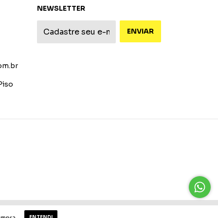
NEWSLETTER
om.br
Piso
desenvolvido por commwork.
ompra.
ENTENDI