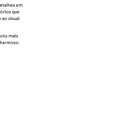
detalhes em
sórios que
ao visual.
ooks mais
 charmoso.