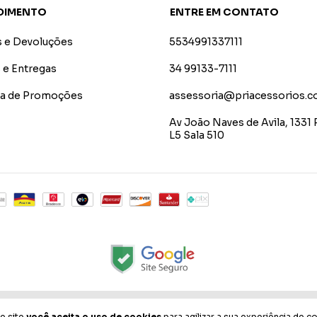
DIMENTO
ENTRE EM CONTATO
s e Devoluções
5534991337111
 e Entregas
34 99133-7111
ica de Promoções
assessoria@priacessorios.c
Av João Naves de Avila, 1331 
L5 Sala 510
orini Neto - 11431550000181 - 2026. Todos os direitos reservados.
e site
você aceita o uso de cookies
para agilizar a sua experiência de c