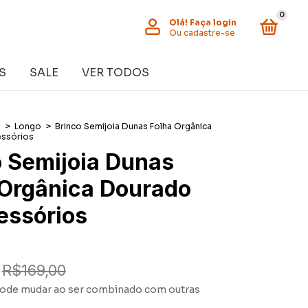
0
Olá!
Faça login
Ou cadastre-se
S
SALE
VER TODOS
s
>
Longo
>
Brinco Semijoia Dunas Folha Orgânica
essórios
o Semijoia Dunas
 Orgânica Dourado
essórios
R$169,00
ode mudar ao ser combinado com outras