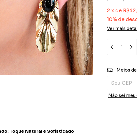
2
x
de
R$42
10% de des
Ver mais deta
Entregas para
Meios de
Não sei meu
do: Toque Natural e Sofisticado