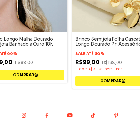
co Longo Malha Dourado
Brinco Semijoia Folha Casca
joia Banhado a Ouro 18K
Longo Dourado Pri Acessóri
 ATÉ 60%
SALE ATÉ 60%
9,00
R$99,00
R$98,00
R$198,00
3
x
de
R$33,00
sem juros