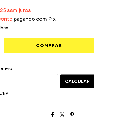
,25
sem juros
conto
pagando com Pix
lhes
ALTERAR CEP
 o CEP:
 envio
CALCULAR
 CEP