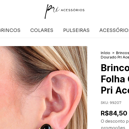
BRINCOS
COLARES
PULSEIRAS
ACESSÓRIO
Início
>
Brinco
Dourado Pri Ac
Brinc
Folha
Pri Ac
SKU:
99207
R$84,50
O desconto p
promoções.