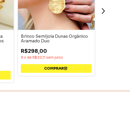
ta
Brinco Semijoia Dunas Orgânico
Brinco Semij
os
Aramado Duo
Dourado Pri 
R$298,00
SALE ATÉ 60%
9
x
de
R$33,11
sem juros
R$99,00
R
3
x
de
R$33,00