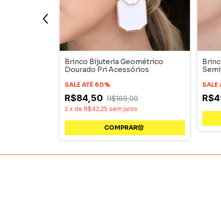
ence Palito
Brinco Bijuteria Geométrico
Brin
Dourado Pri Acessórios
Semi
SALE ATÉ 60%
SALE
R$84,50
R$4
0
R$169,00
2
x
de
R$42,25
sem juros