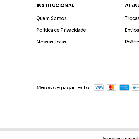
INSTITUCIONAL
ATEN
Quem Somos
Troca
Política de Privacidade
Envios
Nossas Lojas
Polít
Meios de pagamento
Copyright Gpm Comercio de Bijuterias / Geraldo Migli
Ao navegar por est