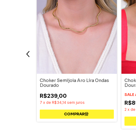
a Aro Liso
Choker Semijoia Aro Líra Ondas
Chok
Dourado
Dour
SALE
R$239,00
R$8
s
7
x
de
R$34,14
sem juros
2
x
d