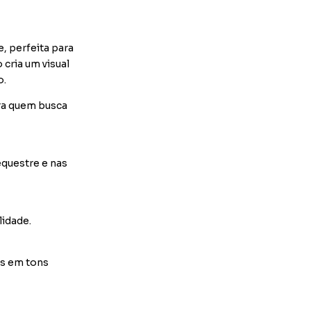
, perfeita para
cria um visual
o.
ara quem busca
questre e nas
lidade.
es em tons