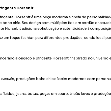
 Pingente Horsebit
Pingente Horsebit é uma peça moderna e cheia de personalidade
 boho chic. Seu design com múltiplos fios em cordão encerado 
e Horsebit adiciona sofisticação e autenticidade à composiçã
raz um toque fashion para diferentes produções, sendo ideal p
erado alongado e pingente Horsebit, inspirado no universo e
tos casuais, produções boho chic e looks modernos com persona
fluidos, jeans, botas, peças em couro, tricôs leves e produçõ