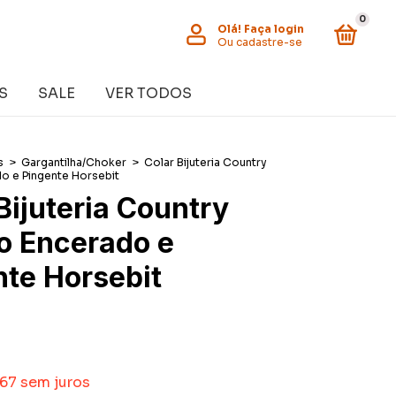
0
Olá!
Faça login
Ou cadastre-se
S
SALE
VER TODOS
s
>
Gargantilha/Choker
>
Colar Bijuteria Country
o e Pingente Horsebit
Bijuteria Country
o Encerado e
nte Horsebit
,67
sem juros