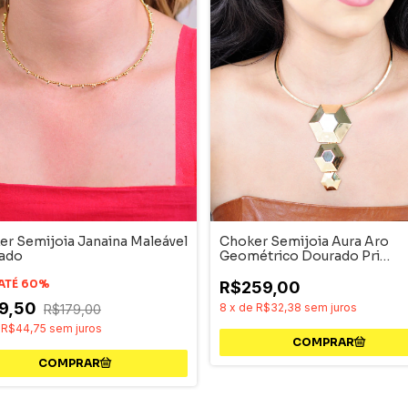
er Semijoia Janaina Maleável
Choker Semijoia Aura Aro
ado
Geométrico Dourado Pri
Acessórios
 ATÉ 60%
R$259,00
9,50
8
x
de
R$32,38
sem juros
R$179,00
e
R$44,75
sem juros