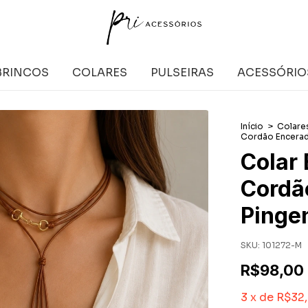
BRINCOS
COLARES
PULSEIRAS
ACESSÓRIO
Início
>
Colare
Cordão Encerad
Colar 
Cordã
Pinge
SKU:
101272-M
R$98,00
3
x
de
R$32