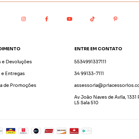
DIMENTO
ENTRE EM CONTATO
s e Devoluções
5534991337111
 e Entregas
34 99133-7111
ica de Promoções
assessoria@priacessorios.c
Av João Naves de Avila, 1331 
L5 Sala 510