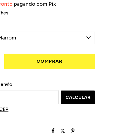
conto
pagando com Pix
lhes
ALTERAR CEP
 o CEP:
 envio
CALCULAR
 CEP