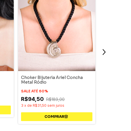
Choker Bijuteria Ariel Concha
Choker Semij
Metal Ródio
Orgânico Duo
SALE ATÉ 60%
R$298,00
R$94,50
R$189,00
9
x
de
R$33,11
s
3
x
de
R$31,50
sem juros