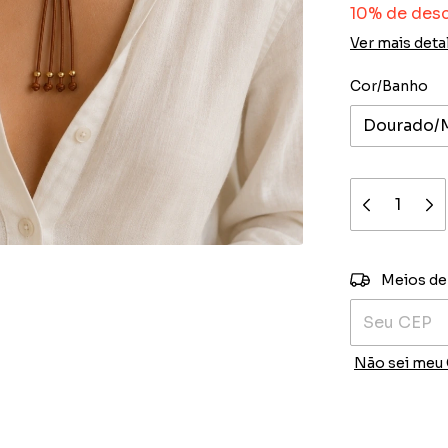
10% de des
Ver mais deta
Cor/Banho
Entregas para
Meios de
Não sei meu