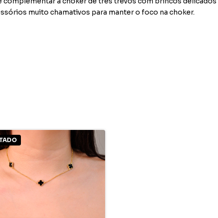
ode complementar a choker de três trevos com brincos delicados 
essórios muito chamativos para manter o foco na choker.
TADO