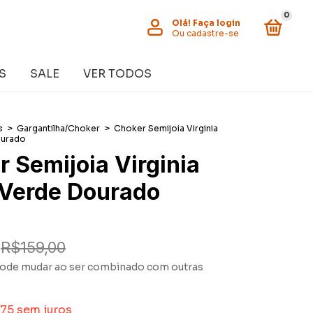
0
Olá!
Faça login
Ou cadastre-se
S
SALE
VER TODOS
s
>
Gargantilha/Choker
>
Choker Semijoia Virginia
ourado
 Semijoia Virginia
 Verde Dourado
R$159,00
ode mudar ao ser combinado com outras
,75
sem juros