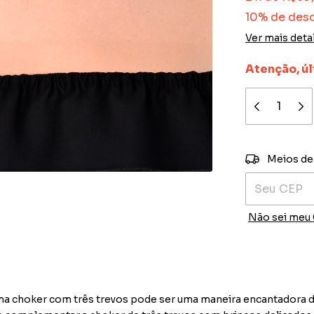
10% de des
Ver mais deta
Atenção, úl
Entregas para
Meios de
Não sei meu
ma choker com três trevos pode ser uma maneira encantadora d