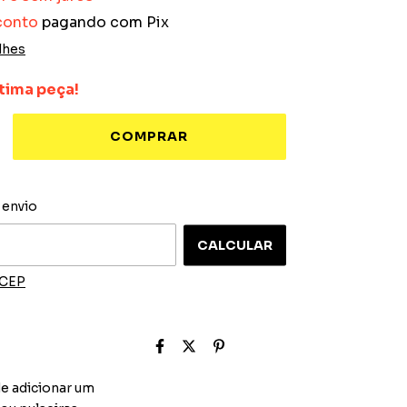
conto
pagando com Pix
lhes
tima peça!
ALTERAR CEP
 o CEP:
 envio
CALCULAR
 CEP
e adicionar um