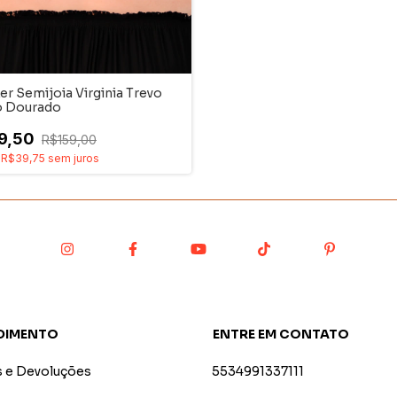
r Semijoia Virginia Trevo
o Dourado
9,50
R$159,00
e
R$39,75
sem juros
DIMENTO
ENTRE EM CONTATO
s e Devoluções
5534991337111