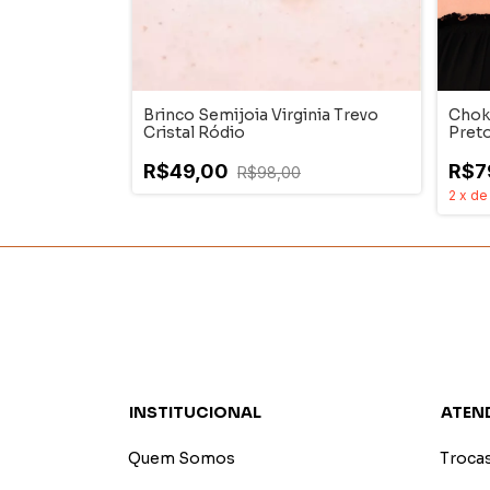
Brinco Semijoia Virginia Trevo
Choke
Cristal Ródio
Pret
R$49,00
R$7
R$98,00
2
x
d
INSTITUCIONAL
ATEN
Quem Somos
Troca