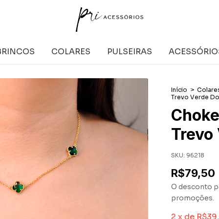
BRINCOS
COLARES
PULSEIRAS
ACESSÓRIO
Início
>
Colare
Trevo Verde D
Choker
Trevo
SKU:
96218
R$79,50
O desconto p
promoções.
2
x
de
R$39