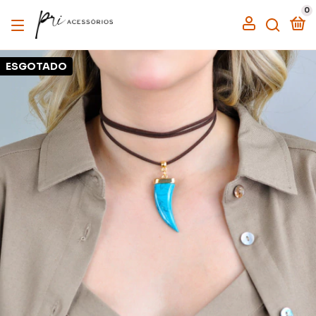
0
ESGOTADO