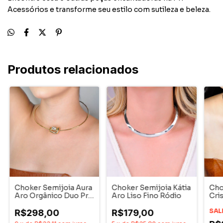
Acessórios
e
transforme
seu
estilo
com
sutileza
e
beleza.
Produtos relacionados
Choker Semijoia Aura
Choker Semijoia Kátia
Cho
Aro Orgânico Duo Pri
Aro Liso Fino Ródio
Cris
Acessórios
SAL
R$298,00
R$179,00