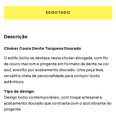
Descrição
Choker Couro Dente Turquesa Dourado
O
estilo
boho
se
destaca
nesta
choker
alongada,
com
fio
de
couro
marrom
e
pingente
em
formato
de
dente
na
cor
azul,
envolto
por
acabamento
dourado.
Uma
peça
leve,
versátil
e
cheia
de
personalidade
para
compor
looks
autênticos.
Tipo
de
design:
Design
boho
contemporâneo,
com
toque
artesanal
e
acabamento
dourado
que
contrasta
com
o
azul
vibrante
do
pingente.