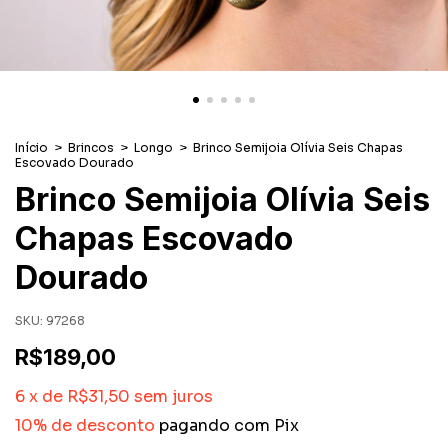
Início
>
Brincos
>
Longo
>
Brinco Semijoia Olívia Seis Chapas
Escovado Dourado
Brinco Semijoia Olívia Seis
Chapas Escovado
Dourado
SKU:
97268
R$189,00
6
x
de
R$31,50
sem juros
10% de desconto
pagando com Pix