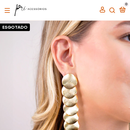
0
ESGOTADO