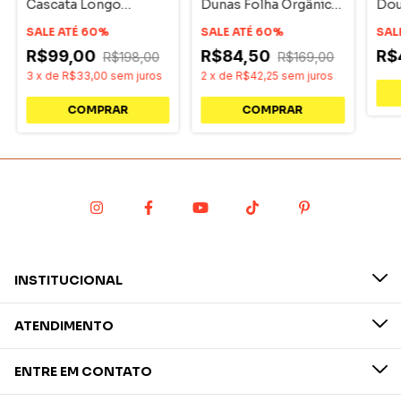
Cascata Longo
Dunas Folha Orgânica
Dou
Dourado Pri
Dourado Pri
Ban
Acessórios
SALE ATÉ 60%
Acessórios
SALE ATÉ 60%
SAL
R$99,00
R$84,50
R$
R$198,00
R$169,00
3
x
de
R$33,00
sem juros
2
x
de
R$42,25
sem juros
INSTITUCIONAL
ATENDIMENTO
ENTRE EM CONTATO