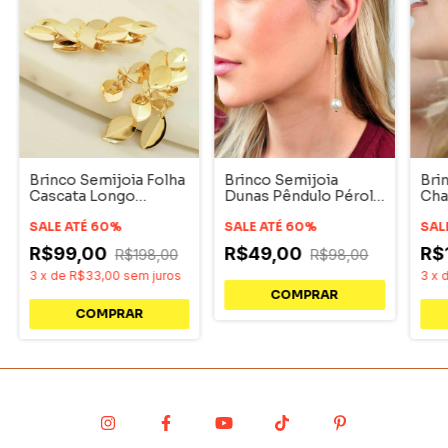
Brinco Semijoia Folha
Brinco Semijoia
Bri
Cascata Longo
Dunas Pêndulo Pérola
Cha
Dourado Pri
Dourado Pri
Dou
Acessórios
SALE ATÉ 60%
Acessórios
SALE ATÉ 60%
Ace
SAL
R$99,00
R$49,00
R$
R$198,00
R$98,00
3
x
de
R$33,00
sem juros
3
x