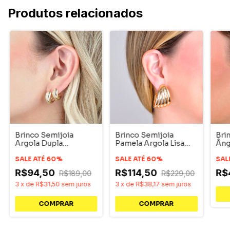
Produtos relacionados
Brinco Semijoia
Brinco Semijoia
Bri
Argola Dupla
Pamela Argola Lisa
Âng
Cravejado Dourado
Cinco Vias Dourado
Cra
SALE ATÉ 60%
SALE ATÉ 60%
SAL
R$94,50
R$114,50
R$
R$189,00
R$229,00
3
x
de
R$31,50
sem juros
3
x
de
R$38,17
sem juros