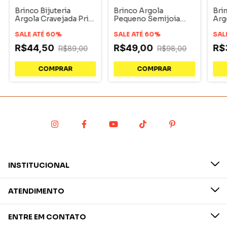
Brinco Bijuteria
Brinco Argola
Brin
Argola Cravejada Pri
Pequeno Semijoia
Arg
Acessórios
Banhado a Ouro 18k
Dou
SALE ATÉ 60%
SALE ATÉ 60%
SAL
R$44,50
R$49,00
R$
R$89,00
R$98,00
INSTITUCIONAL
ATENDIMENTO
ENTRE EM CONTATO