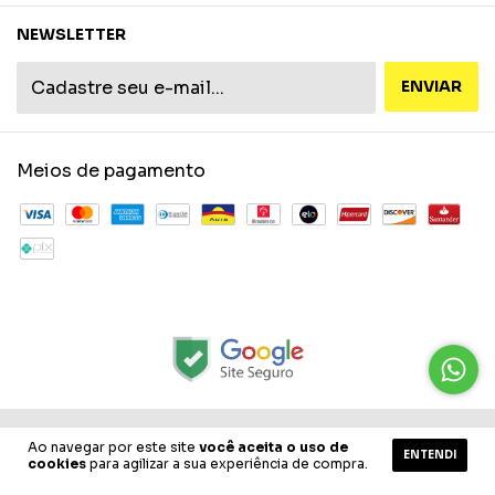
NEWSLETTER
Meios de pagamento
Copyright Gpm Comercio de Bijuterias / Geraldo Migliorini Neto -
Ao navegar por este site
você aceita o uso de
ENTENDI
11431550000181 - 2026. Todos os direitos reservados.
cookies
para agilizar a sua experiência de compra.
desenvolvido por commwork.