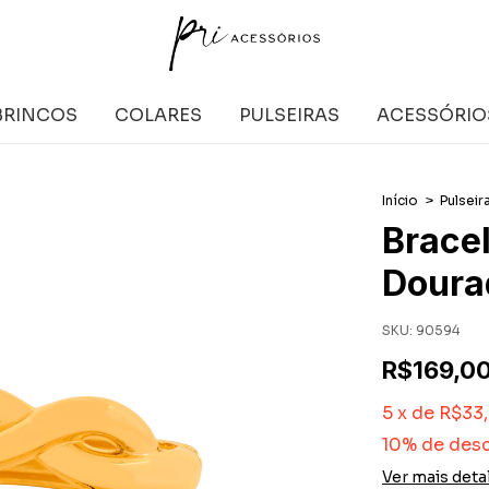
BRINCOS
COLARES
PULSEIRAS
ACESSÓRIO
Início
>
Pulseir
Brace
Doura
SKU:
90594
R$169,0
5
x
de
R$33
10% de des
Ver mais deta