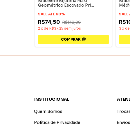
Athena
Bracelete Bijuteria Maxi
Brace
Duo
Geométrico Escovado Pri
Médi
Acessórios
SALE ATÉ 60%
SALE
R$74,50
R$1
0
R$149,00
s
2
x
de
R$37,25
sem juros
3
x
d
COMPRAR
INSTITUCIONAL
ATEN
Quem Somos
Troca
Política de Privacidade
Envios