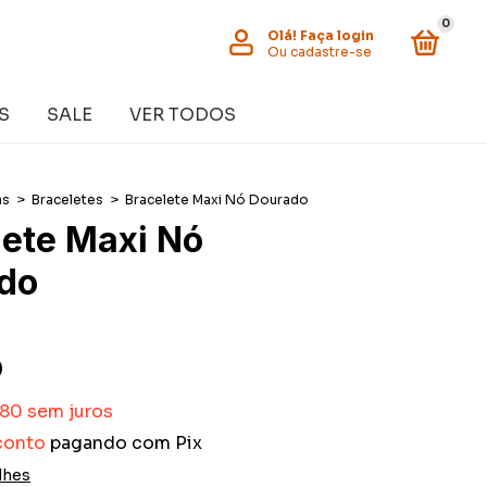
0
Olá!
Faça login
Ou cadastre-se
S
SALE
VER TODOS
as
>
Braceletes
>
Bracelete Maxi Nó Dourado
lete Maxi Nó
do
0
,80
sem juros
conto
pagando com Pix
lhes