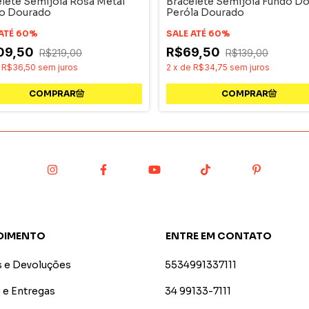
lete Semijoia Rosa Metal
Bracelete Semijoia Fundo D
o Dourado
Peróla Dourado
 ATÉ 60%
SALE ATÉ 60%
09,50
R$69,50
R$219,00
R$139,00
e
R$36,50
sem juros
2
x
de
R$34,75
sem juros
DIMENTO
ENTRE EM CONTATO
s e Devoluções
5534991337111
 e Entregas
34 99133-7111