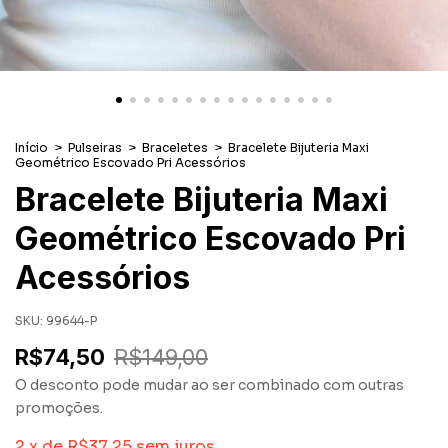
Início
>
Pulseiras
>
Braceletes
>
Bracelete Bijuteria Maxi
Geométrico Escovado Pri Acessórios
Bracelete Bijuteria Maxi
Geométrico Escovado Pri
Acessórios
SKU:
99644-P
R$74,50
R$149,00
O desconto pode mudar ao ser combinado com outras
promoções.
2
x
de
R$37,25
sem juros