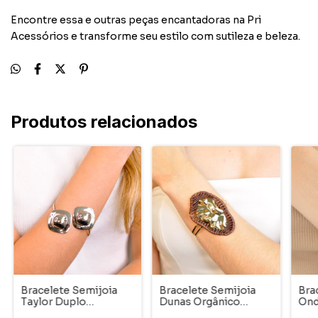
Encontre essa e outras peças encantadoras na Pri
Acessórios e transforme seu estilo com sutileza e beleza.
Produtos relacionados
Bracelete Semijoia
Bracelete Semijoia
Brac
Taylor Duplo
Dunas Orgânico
Ond
Orgânico Ródio
Dourado Pri
Ace