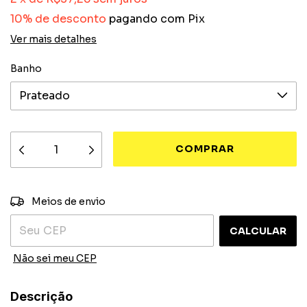
10% de desconto
pagando com Pix
Ver mais detalhes
Banho
ALTERAR CEP
Entregas para o CEP:
Meios de envio
CALCULAR
Não sei meu CEP
Descrição