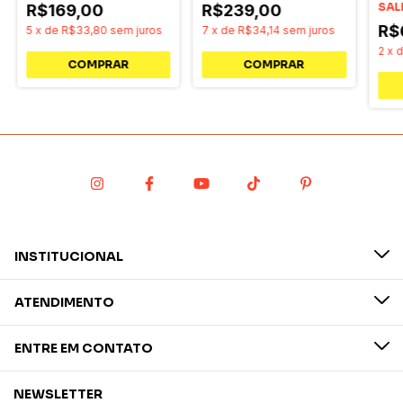
Acessórios
SAL
R$169,00
R$239,00
R$
5
x
de
R$33,80
sem juros
7
x
de
R$34,14
sem juros
2
x
INSTITUCIONAL
ATENDIMENTO
ENTRE EM CONTATO
NEWSLETTER