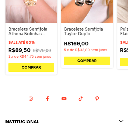
Bracelete Semijoia
Bracelete Semijoia
Puls
Athena Bolinhas
Taylor Duplo
Ela
Orgânico Duo
Orgânico Ródio
SALE ATÉ 60%
SAL
R$169,00
R$89,50
R$
5
x
de
R$33,80
sem juros
R$179,00
2
x
de
R$44,75
sem juros
INSTITUCIONAL