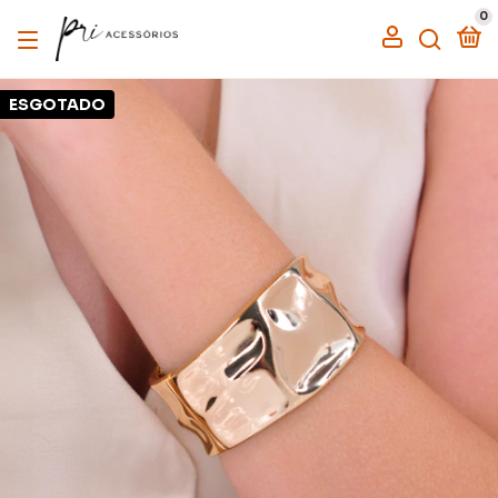
0
ESGOTADO