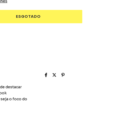
lhes
ode destacar
look
 seja o foco do