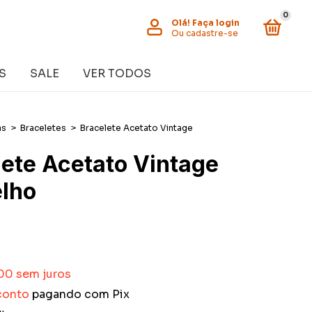
0
Olá!
Faça login
Ou cadastre-se
S
SALE
VER TODOS
as
>
Braceletes
>
Bracelete Acetato Vintage
lete Acetato Vintage
lho
,00
sem juros
conto
pagando com Pix