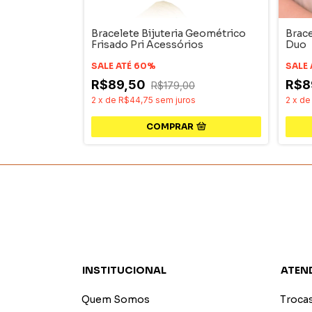
Fundo Do Mar
Bracelete Bijuteria Geométrico
Brace
Frisado Pri Acessórios
Duo
SALE ATÉ 60%
SALE
R$89,50
R$8
R$179,00
s
2
x
de
R$44,75
sem juros
2
x
d
COMPRAR
INSTITUCIONAL
ATEN
Quem Somos
Troca