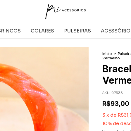
BRINCOS
COLARES
PULSEIRAS
ACESSÓRIO
Início
>
Pulseir
Vermelho
Brace
Verme
SKU:
97335
R$93,00
3
x
de
R$31
10% de des