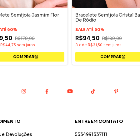
lete Semijoia Jasmim Flor
Bracelete Semijoia Cristal B
De Ródio
 ATÉ 60%
SALE ATÉ 60%
9,50
R$94,50
R$179,00
R$189,00
e
R$44,75
sem juros
3
x
de
R$31,50
sem juros
DIMENTO
ENTRE EM CONTATO
s e Devoluções
5534991337111