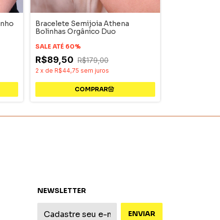
anho
Bracelete Semijoia Athena
Bracelete Se
Bolinhas Orgânico Duo
Médio Doura
SALE ATÉ 60%
SALE ATÉ 60%
R$89,50
R$179,00
R$109,50
2
x
de
R$44,75
sem juros
3
x
de
R$36,50
NEWSLETTER