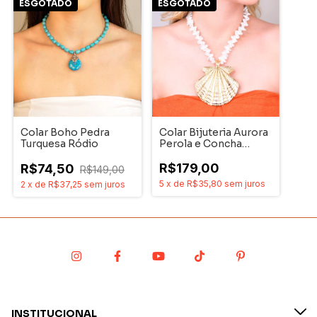
ESGOTADO
ESGOTADO
Colar Boho Pedra
Colar Bijuteria Aurora
Turquesa Ródio
Perola e Concha
Dourado
R$179,00
R$74,50
R$149,00
5
x
de
R$35,80
sem juros
2
x
de
R$37,25
sem juros
INSTITUCIONAL