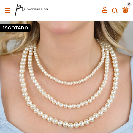
0
ESGOTADO