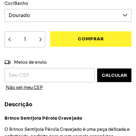
Cor/Banho
ALTERAR CEP
Entregas para o CEP:
Meios de envio
CALCULAR
Não sei meu CEP
Descrição
Brinco Semijoia Pérola Cravejado
O Brinco Semijoia Pérola Cravejado é uma peça delicada e