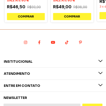
SALE ATÉ 60%
18k Banho Ródio
SALE ATÉ 60%
Ace
R$
Feminino
R$46,50
R$49,00
3
x
R$93,00
R$98,00
COMPRAR
INSTITUCIONAL
ATENDIMENTO
ENTRE EM CONTATO
NEWSLETTER