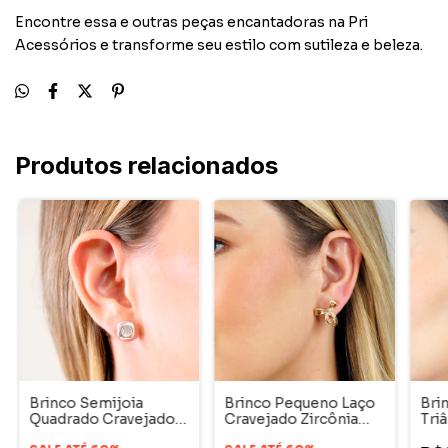
Encontre essa e outras peças encantadoras na Pri
Acessórios e transforme seu estilo com sutileza e beleza.
Produtos relacionados
Brinco Semijoia
Brinco Pequeno Laço
Bri
Quadrado Cravejado
Cravejado Zircônia
Tri
Ródio
Delicado Banho Ouro
Dou