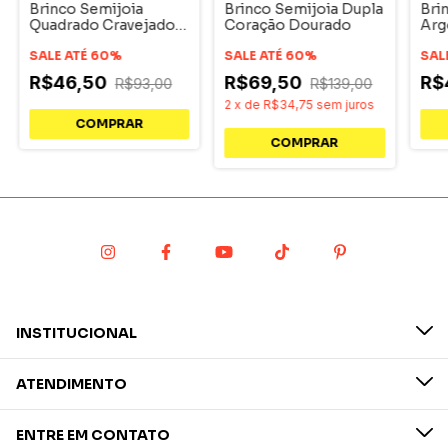
Brinco Semijoia
Brinco Semijoia Dupla
Bri
Quadrado Cravejado
Coração Dourado
Arg
Ródio
Ród
SALE ATÉ 60%
SALE ATÉ 60%
SAL
R$46,50
R$69,50
R$
R$93,00
R$139,00
2
x
de
R$34,75
sem juros
INSTITUCIONAL
ATENDIMENTO
ENTRE EM CONTATO