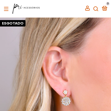
0
ESGOTADO