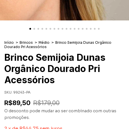
Início
>
Brincos
>
Médio
>
Brinco Semijoia Dunas Orgânico
Dourado Pri Acessórios
Brinco Semijoia Dunas
Orgânico Dourado Pri
Acessórios
SKU:
99243-PA
R$89,50
R$179,00
O desconto pode mudar ao ser combinado com outras
promoções.
2
x
de
R$44,75
sem juros