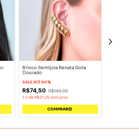
or
Brinco Semijoia Renata Gota
Brinco Semijo
Dourado
Ródio
SALE ATÉ 60%
SALE ATÉ 60%
R$74,50
R$149,00
R$69,00
R
2
x
de
R$37,25
sem juros
2
x
de
R$34,50