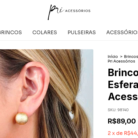
BRINCOS
COLARES
PULSEIRAS
ACESSÓRIO
Início
>
Brinco
Pri Acessórios
Brinc
Esfera
Acess
SKU:
98140
R$89,00
2
x
de
R$44