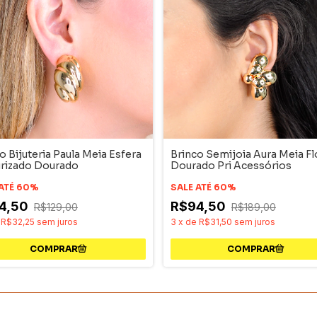
o Bijuteria Paula Meia Esfera
Brinco Semijoia Aura Meia Fl
urizado Dourado
Dourado Pri Acessórios
 ATÉ 60%
SALE ATÉ 60%
4,50
R$94,50
R$129,00
R$189,00
e
R$32,25
sem juros
3
x
de
R$31,50
sem juros