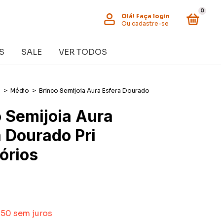
0
Olá!
Faça login
Ou cadastre-se
S
SALE
VER TODOS
s
>
Médio
>
Brinco Semijoia Aura Esfera Dourado
o Semijoia Aura
 Dourado Pri
órios
,50
sem juros