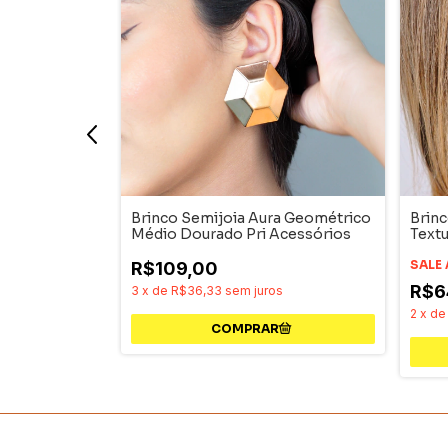
ânico
Brinco Semijoia Aura Geométrico
Brinc
órios
Médio Dourado Pri Acessórios
Text
SALE
R$109,00
R$6
3
x
de
R$36,33
sem juros
2
x
d