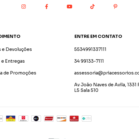
DIMENTO
ENTRE EM CONTATO
s e Devoluções
5534991337111
 e Entregas
34 99133-7111
ica de Promoções
assessoria@priacessorios.c
Av João Naves de Avila, 1331 
L5 Sala 510