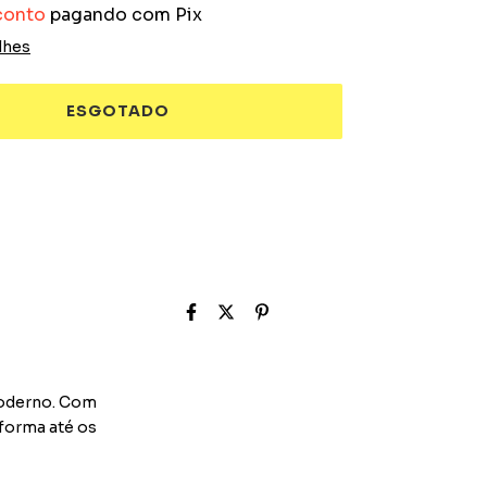
conto
pagando com Pix
lhes
moderno. Com
sforma até os