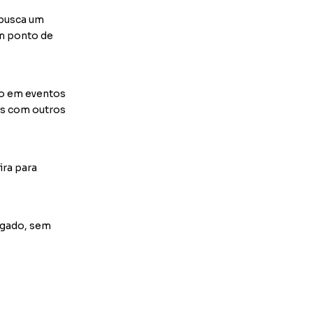
 busca um
um ponto de
to em eventos
es com outros
ira para
ngado, sem