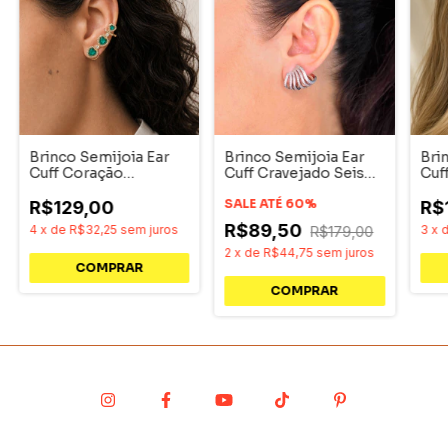
Brinco Semijoia Ear
Brinco Semijoia Ear
Bri
Cuff Coração
Cuff Cravejado Seis
Cuf
Cravejado Pri
Vias Serenity Ródio
Pri
Acessórios
SALE ATÉ 60%
R$129,00
R$
R$89,50
4
x
de
R$32,25
sem juros
3
x
R$179,00
2
x
de
R$44,75
sem juros
COMPRAR