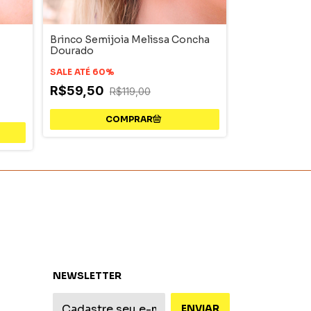
Brinco Semijoia Melissa Concha
Brinco Semijo
Dourado
Dourado
SALE ATÉ 60%
SALE ATÉ 60%
R$59,50
R$119,00
R$54,50
R
NEWSLETTER