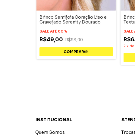
 Meia Flor
Brinco Semijoia Coração Liso e
Brinc
ios
Cravejado Serenity Dourado
Text
SALE ATÉ 60%
SALE
R$49,00
R$6
0
R$98,00
2
x
d
INSTITUCIONAL
ATEN
Quem Somos
Troca