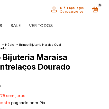
0
Olá!
Faça login
Ou cadastre-se
S
SALE
VER TODOS
s
>
Médio
>
Brinco Bijuteria Maraisa Oval
rado
 Bijuteria Maraisa
Entrelaços Dourado
0
,75
sem juros
conto
pagando com Pix