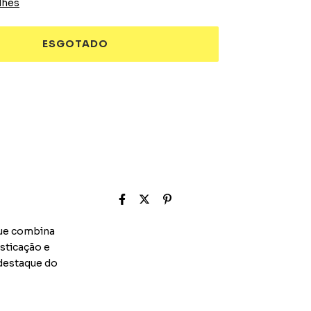
lhes
que combina
sticação e
 destaque do