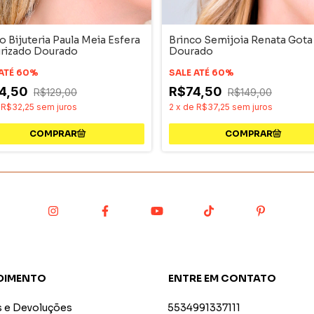
o Bijuteria Paula Meia Esfera
Brinco Semijoia Renata Gota
urizado Dourado
Dourado
 ATÉ 60%
SALE ATÉ 60%
4,50
R$74,50
R$129,00
R$149,00
e
R$32,25
sem juros
2
x
de
R$37,25
sem juros
DIMENTO
ENTRE EM CONTATO
s e Devoluções
5534991337111