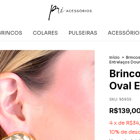
BRINCOS
COLARES
PULSEIRAS
ACESSÓRIO
Início
>
Brinco
Entrelaços Dou
Brinco
Oval 
SKU:
95935
R$139,0
4
x
de
R$34
10% de des