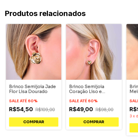
Produtos relacionados
Brinco Semijoia Jade
Brinco Semijoia
Bri
Flor Lisa Dourado
Coração Liso e
Mei
Cravejado Serenity
Ace
SALE ATÉ 60%
Dourado
SALE ATÉ 60%
SAL
R$54,50
R$49,00
R$
R$109,00
R$98,00
3
x