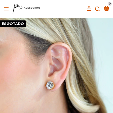
0
ESGOTADO