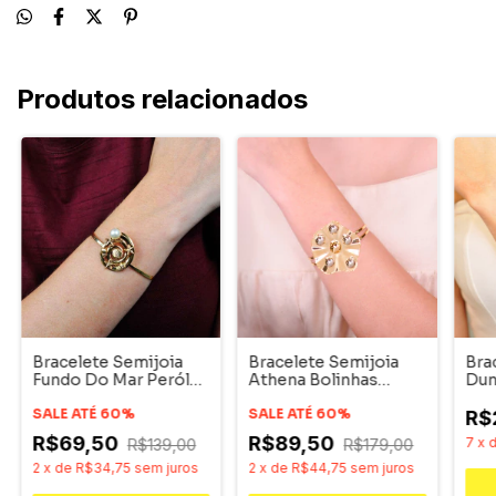
Produtos relacionados
Bracelete Semijoia
Bracelete Semijoia
Bra
Fundo Do Mar Peróla
Athena Bolinhas
Dun
Dourado
Orgânico Duo
Dou
SALE ATÉ 60%
SALE ATÉ 60%
Ace
R$
R$69,50
R$89,50
7
x
R$139,00
R$179,00
2
x
de
R$34,75
sem juros
2
x
de
R$44,75
sem juros