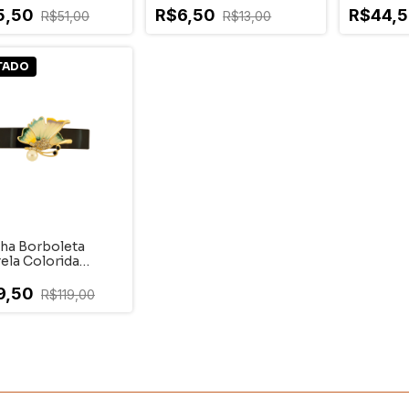
5,50
R$6,50
R$44,
R$51,00
R$13,00
TADO
lha Borboleta
ela Colorida
ado
9,50
R$119,00