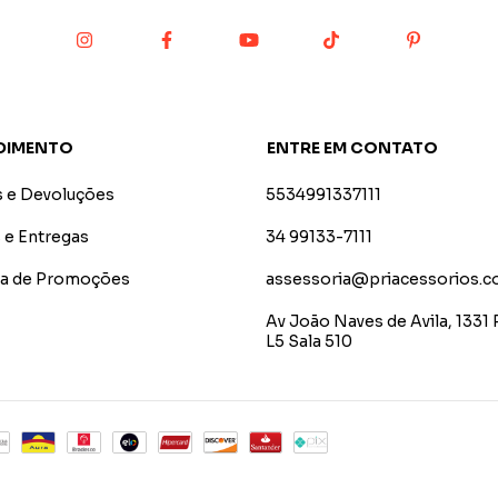
DIMENTO
ENTRE EM CONTATO
s e Devoluções
5534991337111
 e Entregas
34 99133-7111
ica de Promoções
assessoria@priacessorios.c
Av João Naves de Avila, 1331 
L5 Sala 510