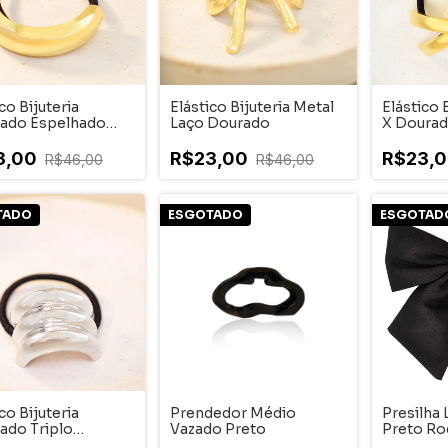
co Bijuteria
Elástico Bijuteria Metal
Elástico 
ado Espelhado
Laço Dourado
X Doura
ado
3,00
R$23,00
R$23,
R$46,00
R$46,00
TADO
ESGOTADO
ESGOTAD
co Bijuteria
Prendedor Médio
Presilha 
ado Triplo
Vazado Preto
Preto Rod
hado Ródio