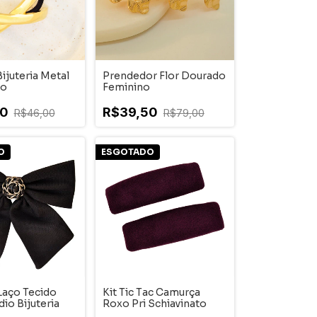
Bijuteria Metal
Prendedor Flor Dourado
do
Feminino
00
R$39,50
R$46,00
R$79,00
O
ESGOTADO
Laço Tecido
Kit Tic Tac Camurça
io Bijuteria
Roxo Pri Schiavinato