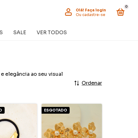
0
Olá!
Faça login
Ou cadastre-se
S
SALE
VER TODOS
e elegância ao seu visual
Ordenar
O
ESGOTADO