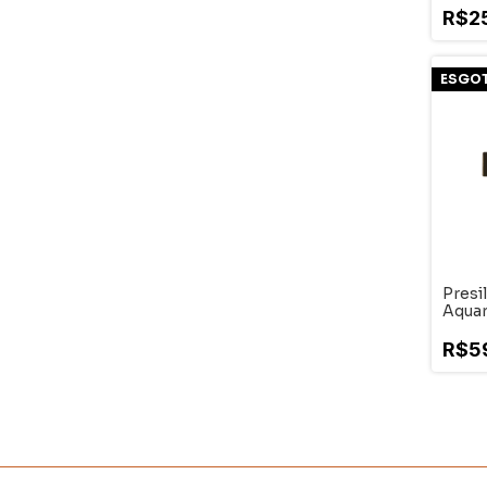
R$2
ESGO
Presi
Aquar
Dour
R$5