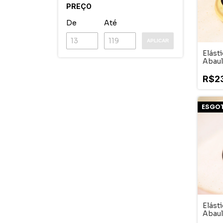
PREÇO
De
Até
APLICAR
Elásti
Abaul
Dour
R$2
ESGO
Elásti
Abaul
Espel