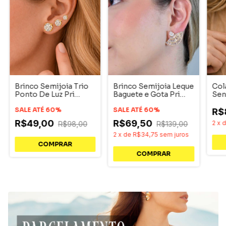
Brinco Semijoia Trio
Brinco Semijoia Leque
Col
Ponto De Luz Pri
Baguete e Gota Pri
Sen
Acessórios
Acessórios
Ace
SALE ATÉ 60%
SALE ATÉ 60%
R$
R$49,00
R$69,50
2
x
R$98,00
R$139,00
2
x
de
R$34,75
sem juros
COMPRAR
COMPRAR