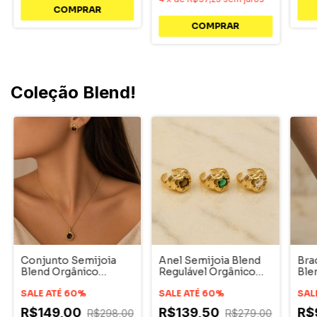
Coleção Blend!
Conjunto Semijoia
Anel Semijoia Blend
Bra
Blend Orgânico
Regulável Orgânico
Ble
Dourado
Dourado
Dou
SALE ATÉ 60%
SALE ATÉ 60%
SAL
R$149,00
R$139,50
R$
R$298,00
R$279,00