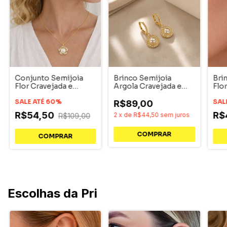
Conjunto Semijoia
Brinco Semijoia
Bri
Flor Cravejada e
Argola Cravejada e
Flo
Pérola Pri Acessórios
Pérola Pri Acessórios
Ace
SALE ATÉ 60%
SAL
R$89,00
R$54,50
R$
2
x
de
R$44,50
sem juros
R$109,00
COMPRAR
COMPRAR
Escolhas da Pri