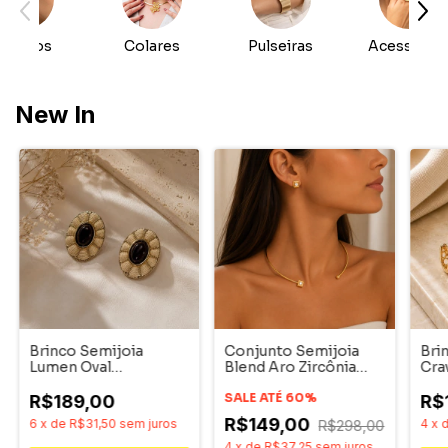
Brincos
Colares
Pulseiras
Acessório
New In
Brinco Semijoia
Conjunto Semijoia
Bri
Lumen Oval
Blend Aro Zircônia
Cra
Trabalhado Marrom
Quadrado
Dourado Pri
SALE ATÉ 60%
R$189,00
R$
Acessórios
R$149,00
6
x
de
R$31,50
sem juros
4
x
R$298,00
4
x
de
R$37,25
sem juros