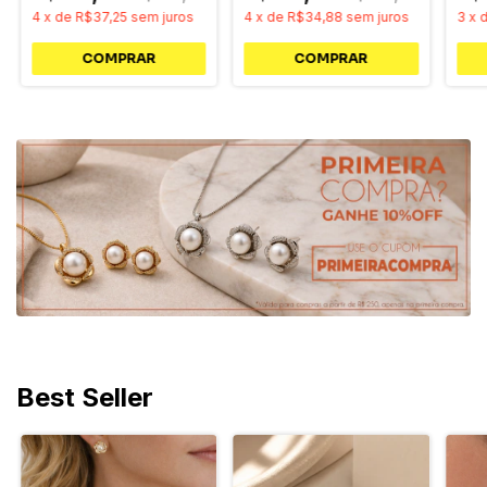
4
x
de
R$37,25
sem juros
4
x
de
R$34,88
sem juros
3
x
COMPRAR
COMPRAR
Best Seller